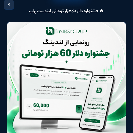
×
🔥 جشنواره دلار ۶۰ هزار تومانی اینوست پراپ
مقالات آموزشی
برای تریدرهای پراپ؛ ابزارهای
روانشناسی معامله‌گری؛ چگونه بر 
غلبه کنیم
ن ابزارهای تحلیل تکنیکال که هر تریدر
ذهن آرام و منضبط، سرمایهٔ اصلی هر معا
.
است.
ادامه
22 خرداد 1405