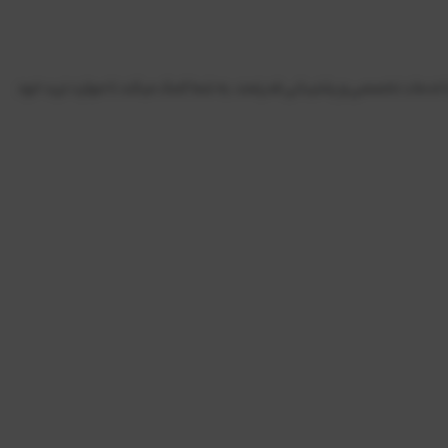
ل شوید و تا ۹۰٪ از سود کسب شده را برداشت کنید. اینوست پراپ با خدمات تخصصی و پشتیبانی قدرتمند، به شما کمک میکند تا مهارت ترید خود